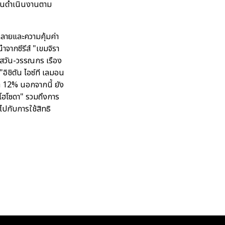
มั่นดำเนินงานตาม
หลายและความคุ้มค่า
ากซีรีส์ "เขมจิรา
ิร์สวัน-วรรณกร เรือง
"อิชิตัน ไอซ์ที เลมอน
โต 12% นอกจากนี้ ยัง
ยวโฮโซดา" รวมถึงการ
ไปกับการใช้สิทธิ