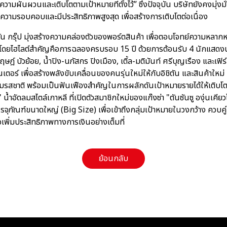
ความผันผวนและเติบโตตามเป้าหมายที่ตั้งไว้” ซึ่งปัจจุบัน บริษัทยังคงมุ่ง
วยความรอบคอบและมีประสิทธิภาพสูงสุด เพื่อสร้างการเติบโตต่อเนื่อง
ิตัน กรุ๊ป มุ่งสร้างความคล่องตัวของพอร์ตสินค้า เพื่อตอบโจทย์ความหลาก
ดยไฮไลต์สำคัญคือการฉลองครบรอบ 15 ปี ด้วยการต้อนรับ 4 นักแสดงนำจ
ฤษฎ์ บัวย้อย, น้ำปิง-นภัสกร ปิงเมือง, เติ้ล-มติมันท์ ศรีบุญเรือง และเฟ
นเตอร์ เพื่อสร้างพลังขับเคลื่อนของคนรุ่นใหม่ให้กับอิชิตัน และสินค้าใหม่ 
ม เต็มรสชาติ พร้อมเป็นฟันเฟืองสำคัญในการผลักดันเป้าหมายรายได้ให้เติบ
" น้ำอัดลมสไตล์เกาหลี ที่เปิดตัวสมาชิกใหม่ของแก๊งซ่า "ตันซันซู องุ่นเคี
จุภัณฑ์ขนาดใหญ่ (Big Size) เพื่อเข้าถึงกลุ่มเป้าหมายในวงกว้าง ควบคู่
เพิ่มประสิทธิภาพทางการเงินอย่างเต็มที่
ย้อนกลับ