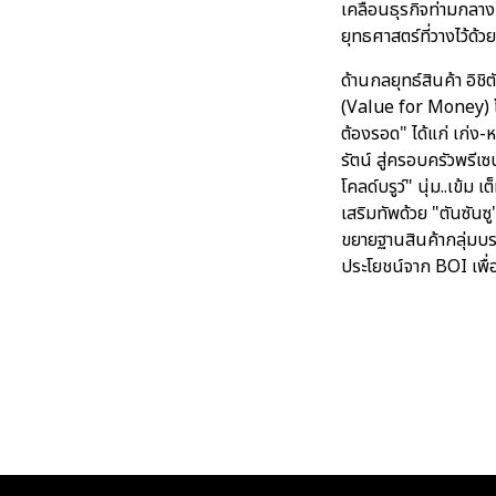
เคลื่อนธุรกิจท่ามกลาง
ยุทธศาสตร์ที่วางไว้ด้
ด้านกลยุทธ์สินค้า อิช
(Value for Money) โ
ต้องรอด" ได้แก่ เก่ง-ห
รัตน์ สู่ครอบครัวพรีเซ
โคลด์บรูว์" นุ่ม..เข้
เสริมทัพด้วย "ตันซันซู
ขยายฐานสินค้ากลุ่มบรร
ประโยชน์จาก BOI เพื่อ