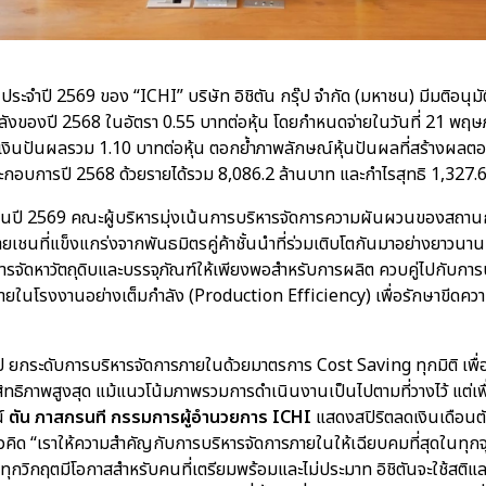
ุ้นประจำปี 2569 ของ “ICHI” บริษัท อิชิตัน กรุ๊ป จำกัด (มหาชน) มีมติอนุ
ลังของปี 2568 ในอัตรา 0.55 บาทต่อหุ้น โดยกำหนดจ่ายในวันที่ 21 พฤ
ยเงินปันผลรวม 1.10 บาทต่อหุ้น ตอกย้ำภาพลักษณ์หุ้นปันผลที่สร้างผล
อบการปี 2568 ด้วยรายได้รวม 8,086.2 ล้านบาท และกำไรสุทธิ 1,327.6
นปี 2569 คณะผู้บริหารมุ่งเน้นการบริหารจัดการความผันผวนของสถาน
เชนที่แข็งแกร่งจากพันธมิตรคู่ค้าชั้นนำที่ร่วมเติบโตกันมาอย่างยาวนาน
จัดหาวัตถุดิบและบรรจุภัณฑ์ให้เพียงพอสำหรับการผลิต ควบคู่ไปกับการ
ายในโรงงานอย่างเต็มกำลัง (Production Efficiency) เพื่อรักษาขีดค
กรุ๊ป ยกระดับการบริหารจัดการภายในด้วยมาตรการ Cost Saving ทุกมิติ เพ
ิทธิภาพสูงสุด แม้แนวโน้มภาพรวมการดำเนินงานเป็นไปตามที่วางไว้ แต่เพ
ณ์
ตัน ภาสกรนที กรรมการผู้อำนวยการ ICHI
แสดงสปิริตลดเงินเดือนต
วคิด “เราให้ความสำคัญกับการบริหารจัดการภายในให้เฉียบคมที่สุดในทุกจุ
ุกวิกฤตมีโอกาสสำหรับคนที่เตรียมพร้อมและไม่ประมาท อิชิตันจะใช้สติแ