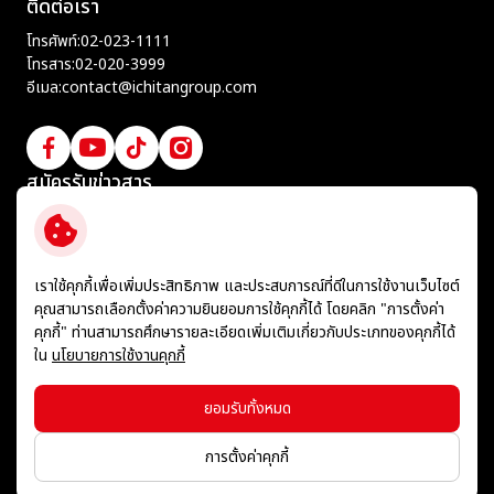
ติดต่อเรา
โทรศัพท์:
02-023-1111
โทรสาร:
02-020-3999
อีเมล:
contact@ichitangroup.com
สมัครรับข่าวสาร
ติดตามข่าวสารความเคลื่อนไหวล่าสุดจากทางบริษัทฯ
สมัครสมาชิกรับข่าวสาร
เราใช้คุกกี้เพื่อเพิ่มประสิทธิภาพ และประสบการณ์ที่ดีในการใช้งานเว็บไซต์
คุณสามารถเลือกตั้งค่าความยินยอมการใช้คุกกี้ได้ โดยคลิก "การตั้งค่า
คุกกี้" ท่านสามารถศึกษารายละเอียดเพิ่มเติมเกี่ยวกับประเภทของคุกกี้ได้
ใน
นโยบายการใช้งานคุกกี้
ข้อกำหนดและเงื่อนไข
นโยบายคุ้มครองข้อมูลส่วนบุคคล
ยอมรับทั้งหมด
นโยบายการใช้คุกกี้
แผนผังเว็บไซต์
การตั้งค่าคุกกี้
© สงวนลิขสิทธิ์ พ.ศ. 2569 บริษัท อิชิตัน กรุ๊ป จำกัด (มหาชน)