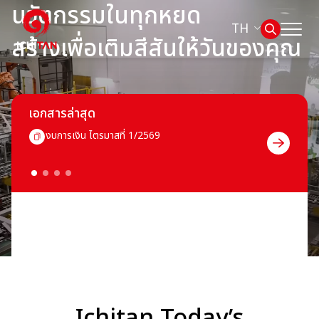
นวัตกรรมในทุกหยด
TH
สร้างเพื่อเติมสีสันให้วันของคุณ
หน้าหลัก
ค้นหาในเว็บไซต์
เอกสารล่าสุด
เกี่ยวกับเรา
งบการเงิน ไตรมาสที่ 1/2569
Web Design by
ธุรกิจของเรา
ผลิตภัณฑ์และแบรนด์
การกำกับดูแลกิจการที่ดี
การพัฒนาอย่างยั่งยืน
Ichitan Today’s