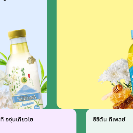
ัน กรีนที องุ่นเคียวโฮ
อิชิตัน ทีเพ