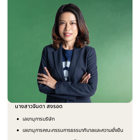
นางสาวจินดา สงรอด
เลขานุการบริษัท
เลขานุการคณะกรรมการธรรมาภิบาลและความยั่งยืน