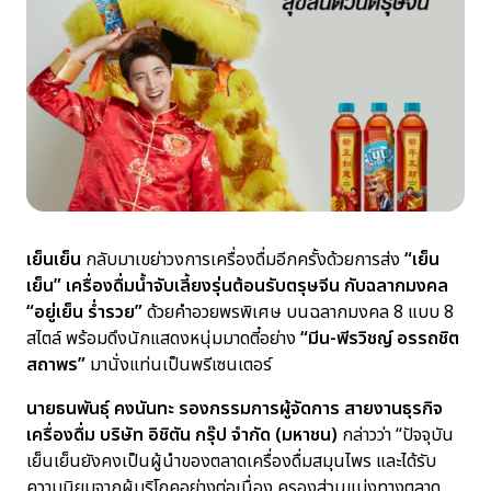
นักลงทุนสัมพันธ์
ข่าวสารและสื่อประชาสัมพันธ์
ร่วมงานกับเรา
ติดต่อเรา
TANLAND
เย็นเย็น
กลับมาเขย่าวงการเครื่องดื่มอีกครั้งด้วยการส่ง
“เย็น
เย็น” เครื่องดื่มน้ำจับเลี้ยงรุ่นต้อนรับตรุษจีน กับฉลากมงคล
“อยู่เย็น ร่ำรวย”
ด้วยคำอวยพรพิเศษ บนฉลากมงคล 8 แบบ 8
สไตล์ พร้อมดึงนักแสดงหนุ่มมาดตี๋อย่าง
“มีน-พีรวิชญ์ อรรถชิต
สถาพร”
มานั่งแท่นเป็นพรีเซนเตอร์
นายธนพันธุ์ คงนันทะ รองกรรมการผู้จัดการ สายงานธุรกิจ
เครื่องดื่ม บริษัท อิชิตัน กรุ๊ป จำกัด (มหาชน)
กล่าวว่า “ปัจจุบัน
เย็นเย็นยังคงเป็นผู้นำของตลาดเครื่องดื่มสมุนไพร และได้รับ
ความนิยมจากผู้บริโภคอย่างต่อเนื่อง ครองส่วนแบ่งทางตลาด