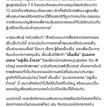
สูงสุดต่อเนื่อง 7 ปี โดดเด่นด้วยคุณค่าจากสมุนไพรดับร้อนกว่า
12 ชนิดที่เราคัดสรรมาโดยเฉพาะ อีกทั้งยังมีการพัฒนาสูตรเพื่อ
เพิ่มคุณภาพแต่ยังคงรักษาไว้ซึ่งรสชาติที่ถูกปากคนไทย ตลอดจน
การจัดแคมเปญพิเศษเพื่อกระตุ้นยอดขายและเข้าไปมีส่วนร่วมกับ
ผู้บริโภคเป็นประจำทุกเทศกาล”
นายธนพันธุ์ กล่าวเสริมว่า “สำหรับแผนการสื่อสารการตลาดของ
เย็นเย็นในปีนี้ เราจะมุ่งเน้นการตอกย้ำคุณสมบัติเด่นของเย็น
เย็นผ่านคอนเซ็ปต์ ‘ร้อนๆ เผ็ดๆ สู้ด้วยเย็นเย็น’ และเพื่อเป็นการ
ต้อนรับเทศกาลตรุษจีน เย็นเย็นได้จัดทำ
“เย็นเย็น” รุ่นฉลาก
มงคล “อยู่เย็น ร่ำรวย”
โดยเลือกนักแสดงหนุ่มสุดฮอต ‘มีน-พี
รวิชญ์ อรรถชิตสถาพร’ มารับตำแหน่งพรีเซ็นเตอร์ เนื่องจากมีนมี
ภาพลักษณ์ที่เป็นกันเองและมีความสดใสขี้เล่นเหมาะกับกลุ่ม
ลูกค้าที่เป็นคนรุ่นใหม่ โดยที่ เย็นเย็น” รุ่นฉลากมงคล “อยู่เย็น
ร่ำรวย” นี้ เหมาะสำหรับนำไปไหว้รับโชคดีในปีหนู หรือจะมอบเป็น
ของขวัญเพื่อเสริมความเฮงในวันปีใหม่จีนก็ได้เช่นกัน
นอกจากนี้ เราจะจัดกิจกรรมเสริมความเฮงพร้อมรับโชคลาภทั้งใน
ช่องทางออนไลน์และออฟไลน์ เช่น กิจกรรมแห่มังกรทองใน