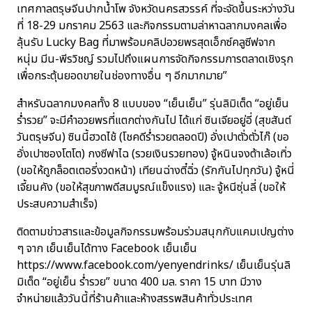
เทศกาลตรุษจีนปากน้ำโพ จังหวัดนครสวรรค์ ที่จะจัดขึ้นระหว่างวัน
ที่ 18-29 มกราคม 2563 และกิจกรรมตามล่าหาฉลากมงคลเพื่อ
ลุ้นรับ Lucky Bag ที่มาพร้อมคลิปอวยพรสุดเอ็กซ์คลูซีฟจาก
หนุ่ม มีน-พีรวิชญ์ รวมไปถึงแผนการจัดกิจกรรมการตลาดเชิงรุก
เพื่อกระตุ้นยอดขายในช่องทางอื่น ๆ อีกมากมาย”
สำหรับฉลากมงคลทั้ง 8 แบบของ “เย็นเย็น” รุ่นลิมิเต็ด “อยู่เย็น
ร่ำรวย” จะมีคำอวยพรที่แตกต่างกันไป ได้แก่ ซินเจียอยู่อี่ (สุขสันต์
วันตรุษจีน) ซินนี้ฮวดไช้ (โชคดีร่ำรวยตลอดปี) อั่งเปาตั่วตั่วไก๊ (ขอ
อั่งเปาซองโตโต) กงซีฟาไฉ (รวยเงินรวยทอง) จู้หนินจงต้าเล้อเทิ่ว
(ขอให้ถูกล็อตเตอรี่งวดหน้า) เทียนฉ่างตี๋ฉิ่ว (รักกันไปทุกวัน) จู้หนี่
เจี้ยนคัง (ขอให้สุขภาพดีสมบูรณ์แข็งแรง) และ จู้หนีซุ่นลี่ (ขอให้
ประสบความสำเร็จ)
ติดตามข่าวสารและข้อมูลกิจกรรมพร้อมร่วมสนุกกับแคมเปญต่าง
ๆ จาก เย็นเย็นได้ทาง Facebook เย็นเย็น
https://www.facebook.com/yenyendrinks/
เย็นเย็นรุ่นลิ
มิเต็ด “อยู่เย็น ร่ำรวย” ขนาด 400 มล. ราคา 15 บาท มีวาง
จำหน่ายแล้ววันนี้ที่ร้านค้าและห้างสรรพสินค้าทั่วประเทศ