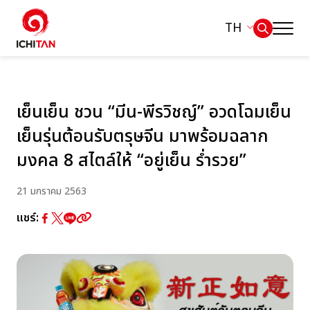
TH
หน้าหลัก
ค้นหาในเว็บไซต์
เย็นเย็น ชวน “มีน-พีรวิชญ์” อวดโฉมเย็น
เกี่ยวกับเรา
เย็นรุ่นต้อนรับตรุษจีน มาพร้อมฉลาก
Web Design by
ธุรกิจของเรา
มงคล 8 สไตล์ให้ “อยู่เย็น ร่ำรวย”
ผลิตภัณฑ์และแบรนด์
21 มกราคม 2563
แชร์:
การกำกับดูแลกิจการที่ดี
การพัฒนาอย่างยั่งยืน