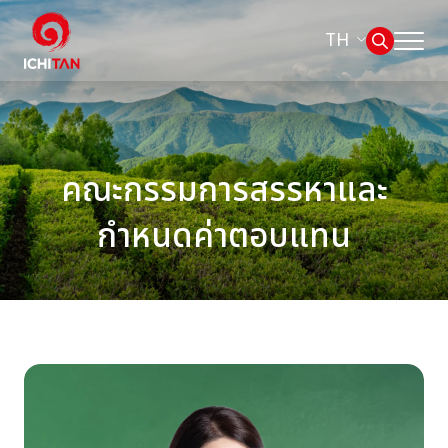
TH
หน้าหลัก
ค้นหาในเว็บไซต์
เกี่ยวกับเรา
คณะกรรมการสรรหาและ
Web Design by
ธุรกิจของเรา
กำหนดค่าตอบแทน
ผลิตภัณฑ์และแบรนด์
การกำกับดูแลกิจการที่ดี
การพัฒนาอย่างยั่งยืน