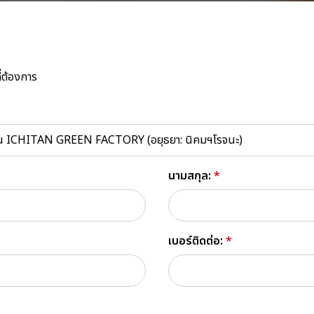
่ต้องการ
าน ICHITAN GREEN FACTORY (อยุธยา: นิคมฯโรจนะ)
นามสกุล:
*
เบอร์ติดต่อ:
*